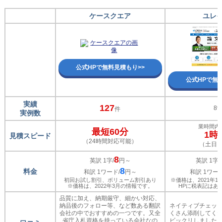
ケースクエア
ユレ
公式HPで無料見積もり>>
公式HPで無
実績
127
8
件
実例数
業時間内
最短60分
1時
見積スピード
（24時間対応可能）
（土日
8
英訳 1字/
円～
英訳 1字/
8
料金
和訳 1ワード/
円～
和訳 1ワード
初回お試し割引、ボリューム割引あり
※価格は、2021年
※価格は、2022年3月の情報です。
HPに税表記はあ
品質に加え、納期厳守、細かい対応、
納品後のフォロー等、など数ある翻訳
ネイティブチェッ
会社の中でおすすめの一つです。又全
くさん添削してく
省庁入札資格を持っている会社なの
ビックリしました