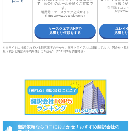
口コミ
で、官公庁のルールを良くご存知で
う感じが
す。
引用元：ユレイ
（https://www
引用元：ケースクエア公式サイト
（https://www.t-transjp.com/）
ケースクエアのHPで
ユレイタ
見積もり依頼をする
見積もり
※当サイトに掲載されている翻訳業者の中から、無料トライアルに対応しており、問合せ・見積
順（和訳と英訳の平均単価）に3社紹介（2021年8月調査時点）
翻訳依頼ならココにおまかせ！おすすめ翻訳会社の